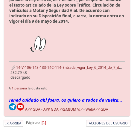
el texto articulado de la Ley sobre Tráfico, Circulación de
vehículos a Motor y Seguridad Vial. De acuerdo con
indicado en su Disposición final, cuarta, la norma entra en
vigor el día 9 de mayo de 2014.
14-V-106-14S-133-14C-114-Entrada_vigor_Ley_6_2014_de_7_de_abril.pdf
582.79 kB
descargado
A
1 persona
le gusta esto.
Tened cuidado ahí fuera, os quiero a todos de vuelta...
APP GDA
-
APP GDA PREMIUM VIP
-
WebAPP GDA
Páginas
1
IR ARRIBA
ACCIONES DEL USUARIO