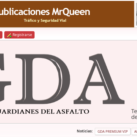
Registrarse
Te
de
Noticias:
GDA PREMIUM VIP
A