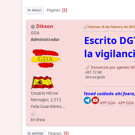
Páginas
1
IR ABAJO
Dikxon
Viernes 16 de Febrero de 2018
GDA
Escrito D
Administrador
la vigilanc
Denuncias por agentes NO e
487.72 kB
descargado
Usuario Héroe
Tened cuidado ahí fuera,
Mensajes: 2,512
APP GDA
-
APP GDA
Hola Guardianes...
En línea
Páginas
1
IR ARRIBA