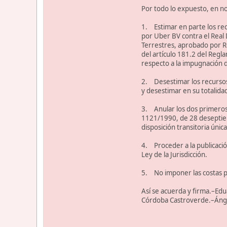
Por todo lo expuesto, en no
1. Estimar en parte los re
por Uber BV contra el Real
Terrestres, aprobado por R
del artículo 181.2 del Reg
respecto a la impugnación de
2. Desestimar los recursos
y desestimar en su totalida
3. Anular los dos primeros
1121/1990, de 28 deseptiem
disposición transitoria úni
4. Proceder a la publicación
Ley de la Jurisdicción.
5. No imponer las costas p
Así se acuerda y firma.–E
Córdoba Castroverde.–Áng