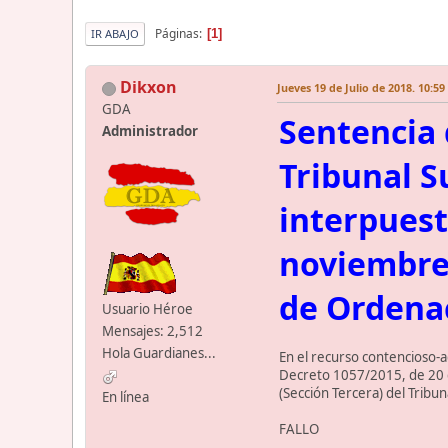
Páginas
1
IR ABAJO
Dikxon
Jueves 19 de Julio de 2018. 10:59
GDA
Sentencia d
Administrador
Tribunal S
interpuest
noviembre,
de Ordenac
Usuario Héroe
Mensajes: 2,512
Hola Guardianes...
En el recurso contencioso-
Decreto 1057/2015, de 20 d
(Sección Tercera) del Tribun
En línea
FALLO