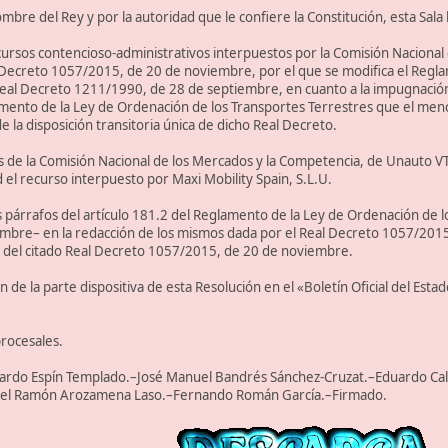
mbre del Rey y por la autoridad que le confiere la Constitución, esta Sala
cursos contencioso-administrativos interpuestos por la Comisión Nacional
 Decreto 1057/2015, de 20 de noviembre, por el que se modifica el Regla
eal Decreto 1211/1990, de 28 de septiembre, en cuanto a la impugnación
lamento de la Ley de Ordenación de los Transportes Terrestres que el me
 la disposición transitoria única de dicho Real Decreto.
 de la Comisión Nacional de los Mercados y la Competencia, de Unauto VT
d el recurso interpuesto por Maxi Mobility Spain, S.L.U.
 párrafos del artículo 181.2 del Reglamento de la Ley de Ordenación de 
bre– en la redacción de los mismos dada por el Real Decreto 1057/2015
ca del citado Real Decreto 1057/2015, de 20 de noviembre.
 de la parte dispositiva de esta Resolución en el «Boletín Oficial del Estad
rocesales.
duardo Espín Templado.–José Manuel Bandrés Sánchez-Cruzat.–Eduardo Ca
el Ramón Arozamena Laso.–Fernando Román García.–Firmado.