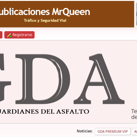
Registrarse
Te
de
Noticias:
GDA PREMIUM VIP
A