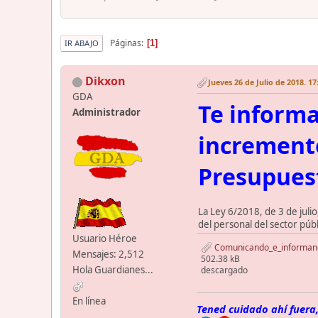
Páginas
1
IR ABAJO
Dikxon
Jueves 26 de Julio de 2018. 17
GDA
Te informa
Administrador
incremento
Presupuest
La Ley 6/2018, de 3 de juli
del personal del sector púb
Usuario Héroe
Comunicando_e_informan
Mensajes: 2,512
502.38 kB
Hola Guardianes...
descargado
En línea
Tened cuidado ahí fuera,