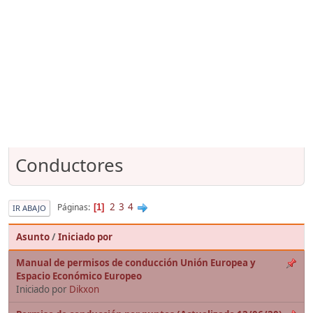
Conductores
2
3
4
Páginas
1
IR ABAJO
Asunto
/
Iniciado por
Manual de permisos de conducción Unión Europea y
Espacio Económico Europeo
Iniciado por
Dikxon