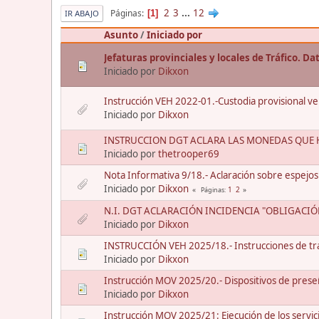
2
3
...
12
Páginas
1
IR ABAJO
Asunto
/
Iniciado por
Jefaturas provinciales y locales de Tráfico. D
Iniciado por
Dikxon
Instrucción VEH 2022-01.-Custodia provisional vehí
Iniciado por
Dikxon
INSTRUCCION DGT ACLARA LAS MONEDAS QUE H
Iniciado por
thetrooper69
Nota Informativa 9/18.- Aclaración sobre espejos
Iniciado por
Dikxon
1
2
Páginas
N.I. DGT ACLARACIÓN INCIDENCIA "OBLIGACI
Iniciado por
Dikxon
INSTRUCCIÓN VEH 2025/18.- Instrucciones de tra
Iniciado por
Dikxon
Instrucción MOV 2025/20.- Dispositivos de preseñ
Iniciado por
Dikxon
Instrucción MOV 2025/21: Ejecución de los servic