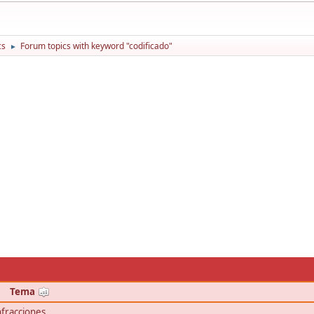
cs
Forum topics with keyword "codificado"
►
Tema
nfracciones