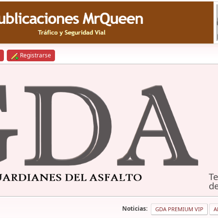
Registrarse
Te
de
Noticias:
GDA PREMIUM VIP
A