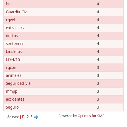
lsv
4
Guardia_Civil
4
rgveh
4
extranjería
4
delitos
4
sentencias
4
bicicletas
4
LO-4/15
4
rgcon
3
animales
3
Seguridad_vial
3
mmpp
3
accidentes
3
Seguro
3
Powered by
Optimus for SMF
2
3
Páginas
1