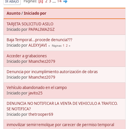
2
3
...
14
Páginas
1
IR ABAJO
Asunto
/
Iniciado por
TARJETA SOLICITUD ASILO
Iniciado por
PAPALIMAZGZ
Baja Temporal...procede denuncia???
Iniciado por
ALEXYJAVI
1
2
Páginas
Acceder a grabaciones
Iniciado por
Msanchez2079
Denuncia por incumplimiento autorización de obras
Iniciado por
Msanchez2079
Vehículo abandonado en el campo
Iniciado por
javito25
DENUNCIA NO NOTIFICAR LA VENTA DE VEHICULO A TRAFICO.
SE NOTIFICA?
Iniciado por
thetrooper69
inmovilizar semirremolque por carecer de permiso temporal